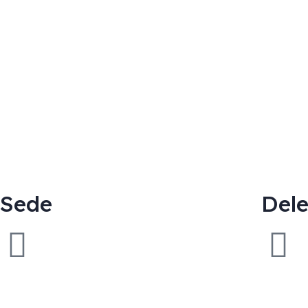
Sede
Del
Rua Álvaro Ferreira
Alves, 56, Letra D, Santa
Marta Do Pinhal, 2855-
591 Corroios
(+351) 212 509 197