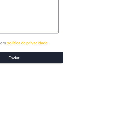
 com
política de privacidade
Tecpower, LDA.
Rua dos Herois, Casa nº6
Maianga, Luanda – Angola
gestiener@gestiener.pt