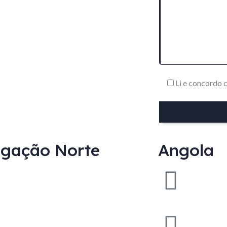
Li e concordo
egação Norte
Angola
Parque Empresarial
Market One Travessa
Monte da Bela, nº140,
4445-294 Ermesinde
(+351) 229 741 497