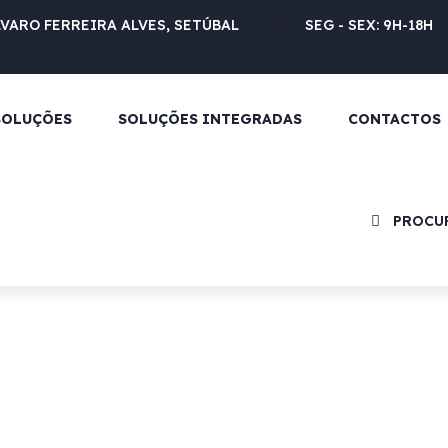
LVARO FERREIRA ALVES, SETÚBAL
SEG - SEX: 9H-18H
SOLUÇÕES
SOLUÇÕES INTEGRADAS
CONTACTOS
PROCU
A GESTIENER, é uma empresa que desenvolve a s
da energia, apostando em proporcionar aos seus
disponibilidade
e consequentemente, permitir
produtividade, aumento da rentabilidade e
paragens ou danos em equipamentos.