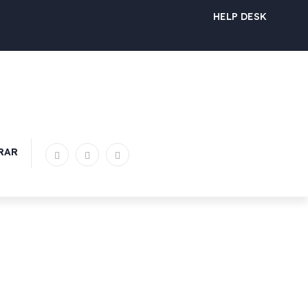
HELP DESK
RAR
FALE CONNOSCO
ua atividade na área da qualidade
 clientes
elevados níveis de
 uma
maior eficiência, maior
 uma redução de custos
por