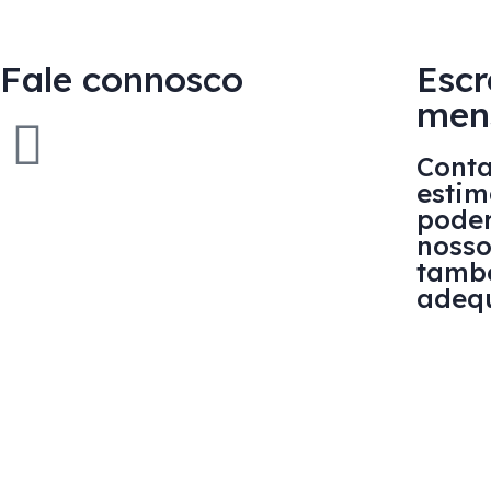
Fale connosco
Esc
men
Conta
estim
poder
nosso
tamb
adequ