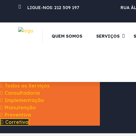
LIGUE-NOS:
212 509 197
RUA Á
QUEM SOMOS
SERVIÇOS
Todos os Serviços
Consultadoria
Implementação
Manutenção
Preventiva
Corretiva