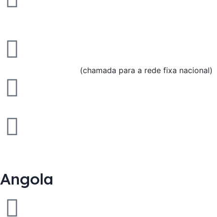
Parque Empresarial Market One Travessa Monte da Bela,
nº140, 4445-294 Ermesinde
(+351) 229 741 497/8
(chamada para a rede fixa nacional)
(+351) 229 753 589
gestiener@gestiener.pt
Angola