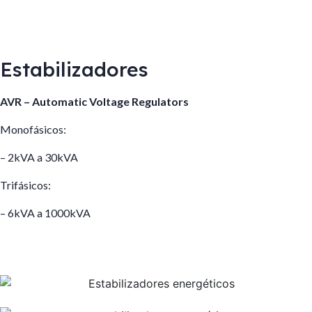
desenvolver tecnicamente a solução personalizada que melhor se
adeque ao problema ou necessidade específica de cada cliente
Estabilizadores
AVR – Automatic Voltage Regulators
Monofásicos:
– 2kVA a 30kVA
Trifásicos:
– 6kVA a 1000kVA