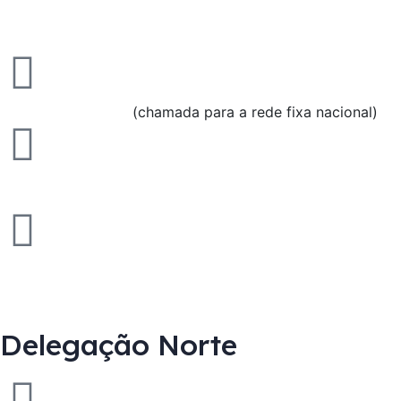
Rua Álvaro Ferreira Alves, 56, Letra D, Santa Marta Do Pinhal,
2855-591 Corroios
(+351) 212 509 197
(chamada para a rede fixa nacional)
(+351) 212 509 122
gestiener@gestiener.pt
Delegação Norte