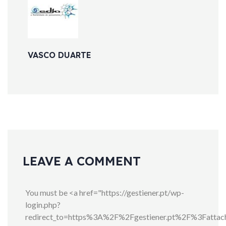
VASCO DUARTE
LEAVE A COMMENT
You must be <a href="https://gestiener.pt/wp-
login.php?
redirect_to=https%3A%2F%2Fgestiener.pt%2F%3Fatta